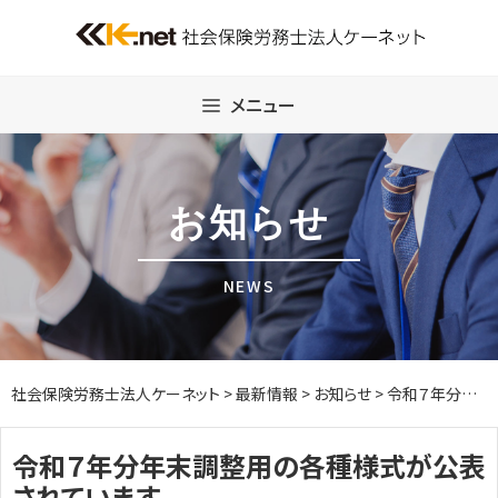
Skip
to
content
メニュー
お知らせ
NEWS
社会保険労務士法人ケーネット
>
最新情報
>
お知らせ
>
令和７年分年末調整用の各種様式が公表されています
令和７年分年末調整用の各種様式が公表
されています