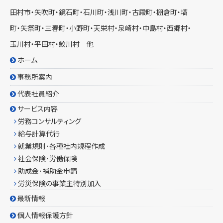
田村市
・矢吹町・鏡石町・
石川町
・浅川町・古殿町・棚倉町・塙
町・矢祭町・三春町・小野町・天栄村・泉崎村・中島村・西郷村・
玉川村・平田村・鮫川村 他
ホーム
事務所案内
代表社員紹介
サービス内容
労務コンサルティング
給与計算代行
就業規則･各種社内規程作成
社会保険･労働保険
助成金･補助金申請
労災保険の事業主特別加入
最新情報
個人情報保護方針