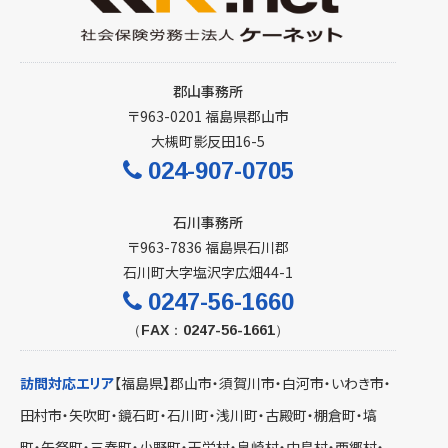
郡山事務所
〒963-0201 福島県郡山市
大槻町影反田16-5
024-907-0705
石川事務所
〒963-7836 福島県石川郡
石川町大字塩沢字広畑44-1
0247-56-1660
（FAX：0247-56-1661）
訪問対応エリア
【福島県】
郡山市
・
須賀川市
・
白河市
・いわき市・
田村市
・矢吹町・鏡石町・
石川町
・浅川町・古殿町・棚倉町・塙
町・矢祭町・三春町・小野町・天栄村・泉崎村・中島村・西郷村・