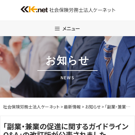
Skip
to
content
メニュー
お知らせ
NEWS
社会保険労務士法人ケーネット
>
最新情報
>
お知らせ
>
「副業・兼業の促進に関するガイドラインQ&A」の改訂版が公表されました
「副業・兼業の促進に関するガイドライン
Q&A」の改訂版が公表されました