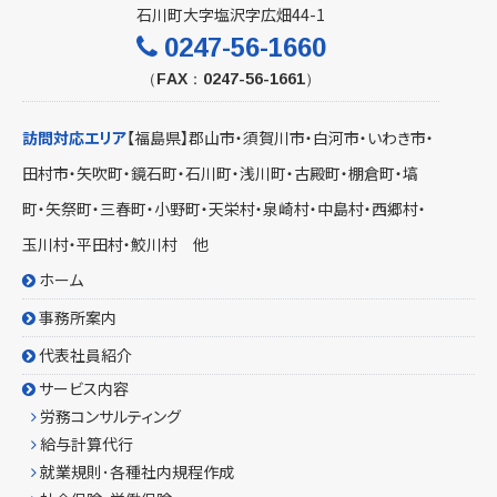
石川町大字塩沢字広畑44-1
0247-56-1660
（FAX：0247-56-1661）
訪問対応エリア
【福島県】
郡山市
・
須賀川市
・
白河市
・いわき市・
田村市
・矢吹町・鏡石町・
石川町
・浅川町・古殿町・棚倉町・塙
町・矢祭町・三春町・小野町・天栄村・泉崎村・中島村・西郷村・
玉川村・平田村・鮫川村 他
ホーム
事務所案内
代表社員紹介
サービス内容
労務コンサルティング
給与計算代行
就業規則･各種社内規程作成