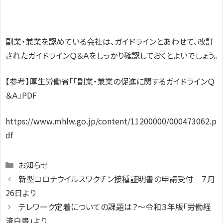
副業・兼業を認めている会社は、ガイドラインとあわせて、改訂
されたガイドラインＱ＆Ａをしっかり確認しておくとよいでしょう。
【参考】厚生労働省「「副業・兼業の促進に関するガイドラインＱ
＆Ａ」PDF
https://www.mhlw.go.jp/content/11200000/000473062.p
df
Categories
お知らせ
新型コロナウイルスワクチン接種証明書の申請受付 ７月
26日より
テレワーク定着についての課題は？～令和３年版「労働経
済白書」より